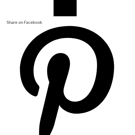
Share on Facebook
Opens
in
a
new
window