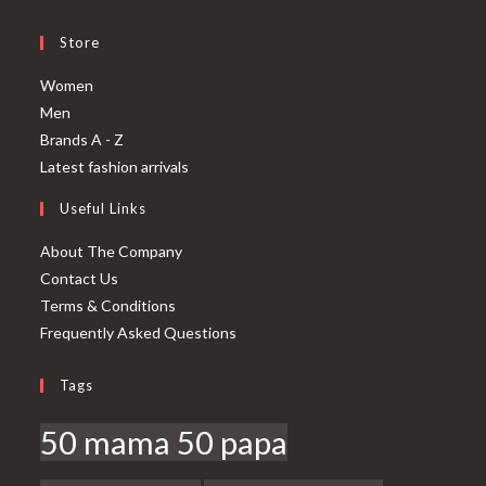
Store
Opens
Women
Opens
in
Men
in
a
Opens
Brands A - Z
a
new
in
Opens
Latest fashion arrivals
new
tab
a
in
Useful Links
tab
new
a
tab
new
About The Company
tab
Contact Us
Terms & Conditions
Frequently Asked Questions
Tags
50 mama 50 papa