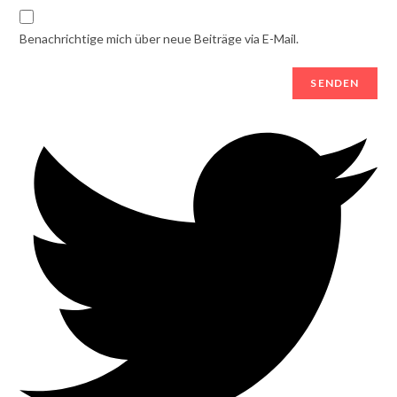
Benachrichtige mich über neue Beiträge via E-Mail.
Opens
in
a
new
window