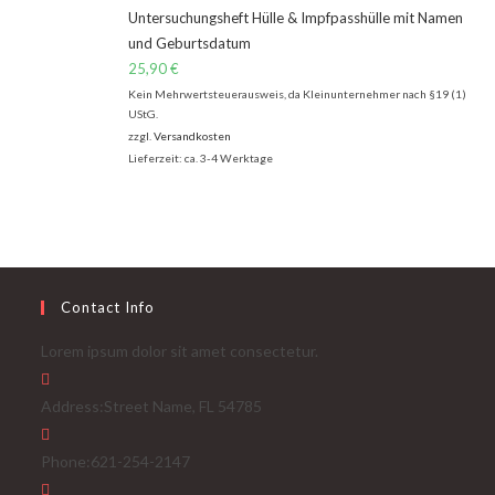
Untersuchungsheft Hülle & Impfpasshülle mit Namen
und Geburtsdatum
25,90
€
Kein Mehrwertsteuerausweis, da Kleinunternehmer nach §19 (1)
UStG.
zzgl.
Versandkosten
Lieferzeit: ca. 3-4 Werktage
Contact Info
Lorem ipsum dolor sit amet consectetur.
Address:
Street Name, FL 54785
Phone:
621-254-2147