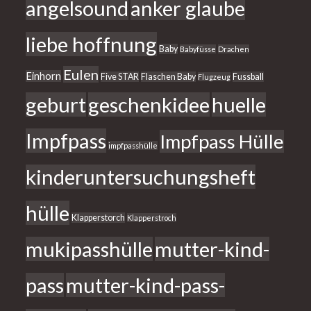
angelsound
anker glaube
liebe hoffnung
Baby
Babyfüsse
Drachen
Eulen
Einhorn
Five STAR
Flaschen Baby
Fussball
Flugzeug
geburt
geschenkidee
huelle
Impfpass
Impfpass Hülle
impfpasshülle
kinderuntersuchungsheft
hülle
Klapperstorch
Klapperstroch
mukipasshülle
mutter-kind-
pass
mutter-kind-pass-