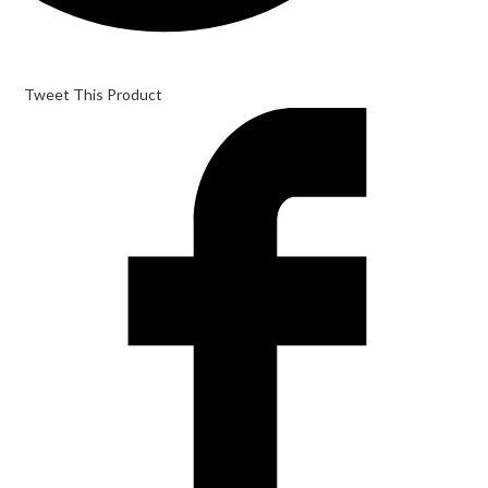
Tweet This Product
Opens
in
a
new
window