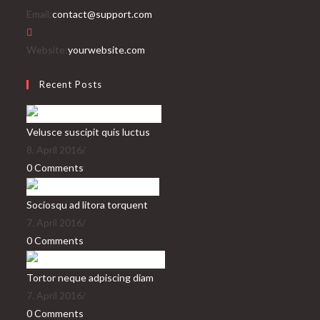
Opens
Email:
contact@support.com
in
your
Website:
yourwebsite.com
application
Recent Posts
Velusce suscipit quis luctus
8. April 2016
/
0 Comments
Sociosqu ad litora torquent
7. April 2016
/
0 Comments
Tortor neque adpiscing diam
7. April 2016
/
0 Comments