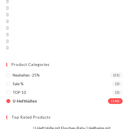
Product Categories
Neuheiten -25%
(21)
Sale %
(2)
TOP 10
(3)
U-Hefthüllen
(148)
Top Rated Products
U-Heft Hülle mit Flaschen-Baby | Hellbeige mit