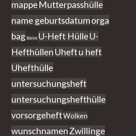
mappe
Mutterpasshülle
name geburtsdatum
orga
bag
U-Heft Hülle
U-
Sterne
Hefthüllen
Uheft
u heft
Uhefthülle
untersuchungsheft
untersuchungshefthülle
vorsorgeheft
Wolken
wunschnamen
Zwillinge