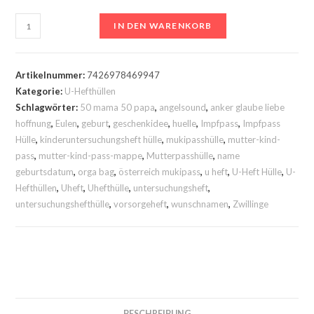
U-
IN DEN WARENKORB
Heft
Hülle
Eule
Artikelnummer:
7426978469947
auf
Kategorie:
U-Hefthüllen
Schlagwörter:
50 mama 50 papa
,
angelsound
,
anker glaube liebe
der
hoffnung
,
Eulen
,
geburt
,
geschenkidee
,
huelle
,
Impfpass
,
Impfpass
Wimpelkette
Hülle
,
kinderuntersuchungsheft hülle
,
mukipasshülle
,
mutter-kind-
in
pass
,
mutter-kind-pass-mappe
,
Mutterpasshülle
,
name
rosa
geburtsdatum
,
orga bag
,
österreich mukipass
,
u heft
,
U-Heft Hülle
,
U-
mit
Hefthüllen
,
Uheft
,
Uhefthülle
,
untersuchungsheft
,
Sterne
untersuchungshefthülle
,
vorsorgeheft
,
wunschnamen
,
Zwillinge
Menge
BESCHREIBUNG