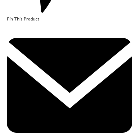
Pin This Product
Opens
in
a
new
window