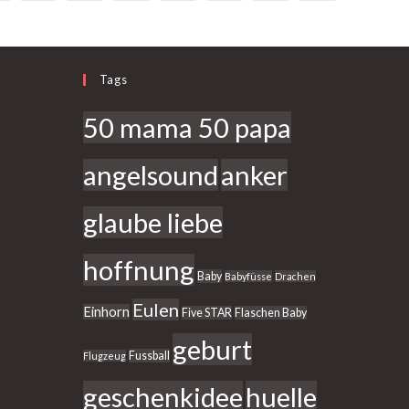
Tags
50 mama 50 papa
angelsound
anker
glaube liebe
hoffnung
Baby
Babyfüsse
Drachen
Eulen
Einhorn
Five STAR
Flaschen Baby
geburt
Fussball
Flugzeug
geschenkidee
huelle