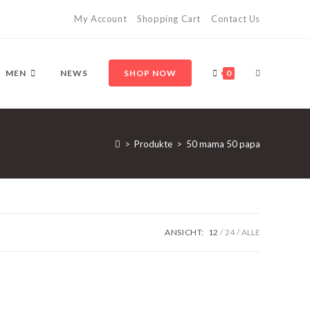
My Account
Shopping Cart
Contact Us
MEN
NEWS
SHOP NOW
0
>
Produkte
>
50 mama 50 papa
ANSICHT:
12
24
ALLE