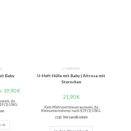
en
U-Hefthüllen
mit Baby
U-Heft Hülle mit Baby | Altrosa mit
Sternchen
19,90
€
€
21,90
€
sweis, da
9 (1) UStG.
Kein Mehrwertsteuerausweis, da
Kleinunternehmer nach §19 (1) UStG.
ten
zzgl.
Versandkosten
orb
In den Warenkorb