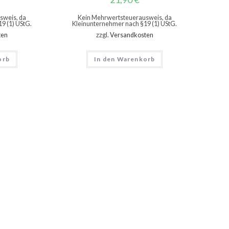
sweis, da
Kein Mehrwertsteuerausweis, da
9 (1) UStG.
Kleinunternehmer nach §19 (1) UStG.
ten
zzgl.
Versandkosten
orb
In den Warenkorb