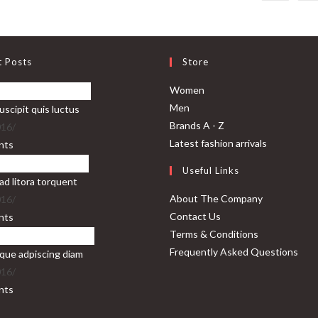
t Posts
Store
Opens
Women
Opens
in
Men
uscipit quis luctus
in
a
Opens
Brands A - Z
016
/
a
new
in
Opens
Latest fashion arrivals
nts
new
tab
a
in
Useful Links
tab
new
a
ad litora torquent
tab
new
About The Company
016
/
tab
Contact Us
nts
Terms & Conditions
Frequently Asked Questions
que adpiscing diam
016
/
nts