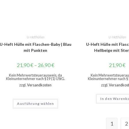
U-Hefthüllen
U-Hefthüllen
U-Heft Hülle mit Flaschen-Baby | Blau
U-Heft Hülle mit Flas
mit Punkten
Hellbeige mit Ste
21,90
€
–
26,90
€
21,90
€
Kein Mehrwertsteuerausweis, da
Kein Mehrwertsteuerau
Kleinunternehmer nach §19 (1) UStG.
Kleinunternehmer nach §1
zzgl.
Versandkosten
zzgl.
Versandkos
In den Warenk
Ausführung wählen
1
2