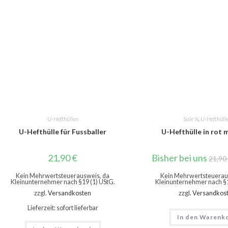
U-Hefthüllen
Sale %
,
U-Hefthüll
U-Hefthülle für Fussballer
U-Hefthülle in rot 
21,90
€
Bisher bei uns
21,90
Kein Mehrwertsteuerausweis, da
Kein Mehrwertsteuerau
Kleinunternehmer nach §19 (1) UStG.
Kleinunternehmer nach §1
zzgl.
Versandkosten
zzgl.
Versandkos
Lieferzeit: sofort lieferbar
In den Warenk