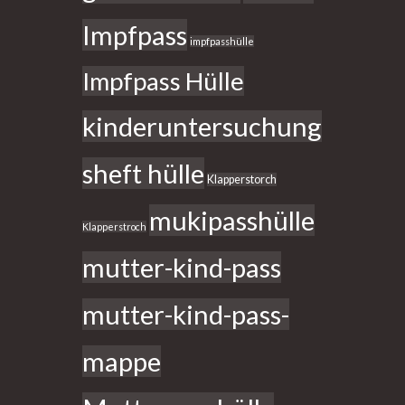
Impfpass
impfpasshülle
Impfpass Hülle
kinderuntersuchung
sheft hülle
Klapperstorch
mukipasshülle
Klapperstroch
mutter-kind-pass
mutter-kind-pass-
mappe