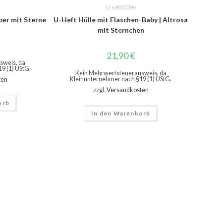
U-Hefthüllen
lber mit Sterne
U-Heft Hülle mit Flaschen-Baby | Altrosa
mit Sternchen
21,90
€
sweis, da
9 (1) UStG.
Kein Mehrwertsteuerausweis, da
Kleinunternehmer nach §19 (1) UStG.
ten
zzgl.
Versandkosten
orb
In den Warenkorb