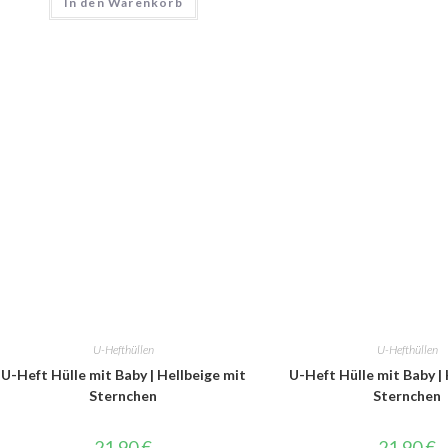
In den Warenkorb
U-Hefthüllen
U-Hefthüllen
U-Heft Hülle mit Baby | Hellbeige mit
U-Heft Hülle mit Baby | 
Sternchen
Sternchen
21,90
€
21,90
€