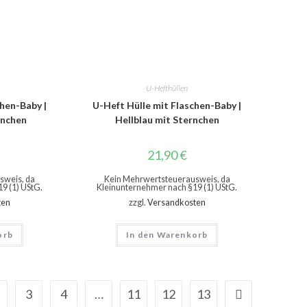
U-Hefthüllen
chen-Baby |
U-Heft Hülle mit Flaschen-Baby |
rnchen
Hellblau mit Sternchen
21,90
€
sweis, da
Kein Mehrwertsteuerausweis, da
9 (1) UStG.
Kleinunternehmer nach §19 (1) UStG.
ten
zzgl.
Versandkosten
orb
In den Warenkorb
3
4
…
11
12
13