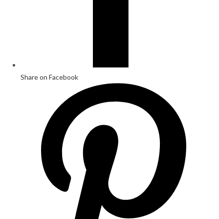
Share on Facebook
Opens
in
a
new
window