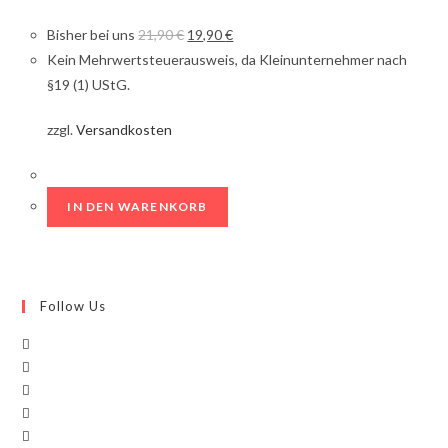
Bisher bei uns
21,90
€
19,90
€
Kein Mehrwertsteuerausweis, da Kleinunternehmer nach
§19 (1) UStG.
zzgl.
Versandkosten
IN DEN WARENKORB
Follow Us