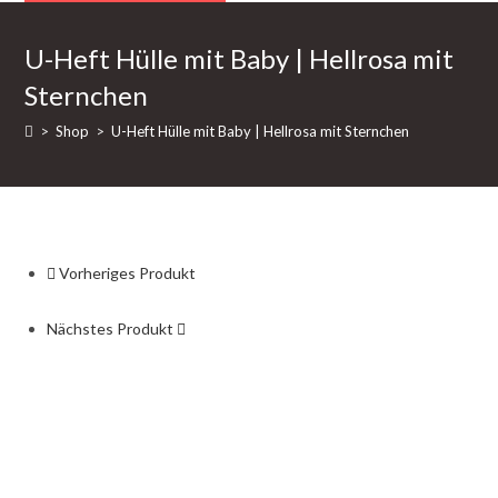
mit
Baby
U-Heft Hülle mit Baby | Hellrosa mit
|
Sternchen
Hellrosa
mit
>
Shop
>
U-Heft Hülle mit Baby | Hellrosa mit Sternchen
Sternchen
Menge
Vorheriges Produkt
Nächstes Produkt