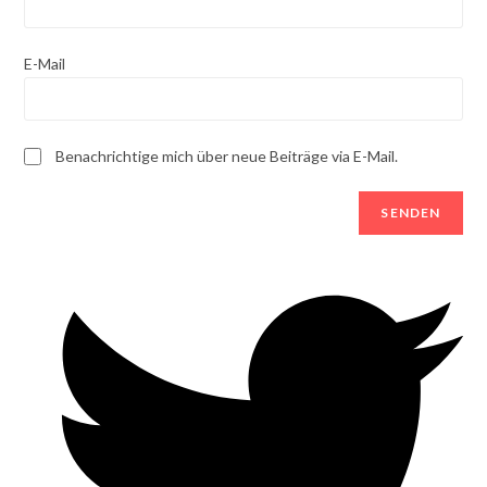
E-Mail
Benachrichtige mich über neue Beiträge via E-Mail.
Opens
in
a
new
window