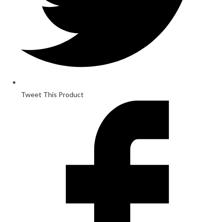
Tweet This Product
Opens
in
a
new
window