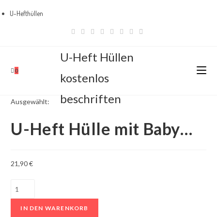
U-Hefthüllen
Zum
Bestseller
Inhalt
springen
U-Heft Hüllen
0
kostenlos
beschriften
Ausgewählt:
U-Heft Hülle mit Baby…
21,90
€
U-
Heft
IN DEN WARENKORB
Hülle