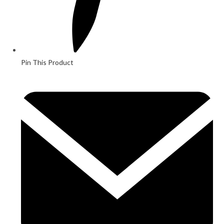
Pin This Product
Opens
in
a
new
window