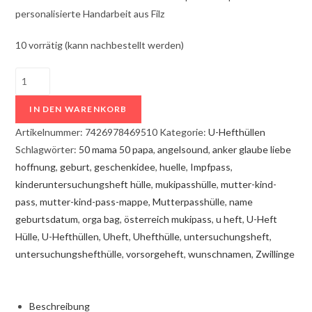
personalisierte Handarbeit aus Filz
10 vorrätig (kann nachbestellt werden)
U-
Heft
IN DEN WARENKORB
Hülle
mit
Artikelnummer:
7426978469510
Kategorie:
U-Hefthüllen
Baby
Schlagwörter:
50 mama 50 papa
,
angelsound
,
anker glaube liebe
|
hoffnung
,
geburt
,
geschenkidee
,
huelle
,
Impfpass
,
Hellrosa
kinderuntersuchungsheft hülle
,
mukipasshülle
,
mutter-kind-
mit
pass
,
mutter-kind-pass-mappe
,
Mutterpasshülle
,
name
Sternchen
geburtsdatum
,
orga bag
,
österreich mukipass
,
u heft
,
U-Heft
Menge
Hülle
,
U-Hefthüllen
,
Uheft
,
Uhefthülle
,
untersuchungsheft
,
untersuchungshefthülle
,
vorsorgeheft
,
wunschnamen
,
Zwillinge
Beschreibung