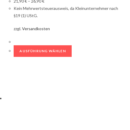
21,90
€
–
26,90
€
Kein Mehrwertsteuerausweis, da Kleinunternehmer nach
§19 (1) UStG.
zzgl.
Versandkosten
AUSFÜHRUNG WÄHLEN