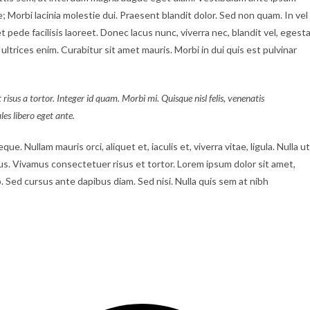
e; Morbi lacinia molestie dui. Praesent blandit dolor. Sed non quam. In vel
ede facilisis laoreet. Donec lacus nunc, viverra nec, blandit vel, egest
ultrices enim. Curabitur sit amet mauris. Morbi in dui quis est pulvinar
 risus a tortor. Integer id quam. Morbi mi. Quisque nisl felis, venenatis
ales libero eget ante.
ue. Nullam mauris orci, aliquet et, iaculis et, viverra vitae, ligula. Nulla ut
tus. Vivamus consectetuer risus et tortor. Lorem ipsum dolor sit amet,
. Sed cursus ante dapibus diam. Sed nisi. Nulla quis sem at nibh