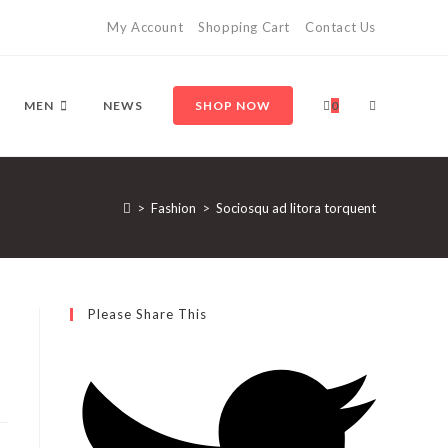
My Account
Shopping Cart
Contact Us
MEN
NEWS
SHOP NOW
0
>
Fashion
>
Sociosqu ad litora torquent
Please Share This