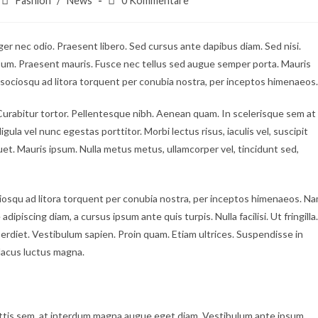
Fashion
/
News
0 Kommentare
Kategorie:
Kommentare:
ger nec odio. Praesent libero. Sed cursus ante dapibus diam. Sed nisi.
psum. Praesent mauris. Fusce nec tellus sed augue semper porta. Mauris
i sociosqu ad litora torquent per conubia nostra, per inceptos himenaeos.
c. Curabitur tortor. Pellentesque nibh. Aenean quam. In scelerisque sem at
gula vel nunc egestas porttitor. Morbi lectus risus, iaculis vel, suscipit
iquet. Mauris ipsum. Nulla metus metus, ullamcorper vel, tincidunt sed,
iosqu ad litora torquent per conubia nostra, per inceptos himenaeos. N
dipiscing diam, a cursus ipsum ante quis turpis. Nulla facilisi. Ut fringilla.
erdiet. Vestibulum sapien. Proin quam. Etiam ultrices. Suspendisse in
lacus luctus magna.
ttis sem, at interdum magna augue eget diam. Vestibulum ante ipsum