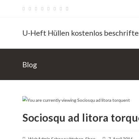
Zum
Inhalt
springen
U-Heft Hüllen kostenlos beschrift
Blog
Sociosqu ad litora torq
Beitrags-
Beitrag