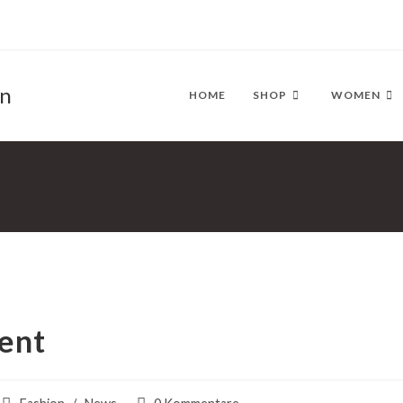
en
HOME
SHOP
WOMEN
uent
Beitrags-
Beitrags-