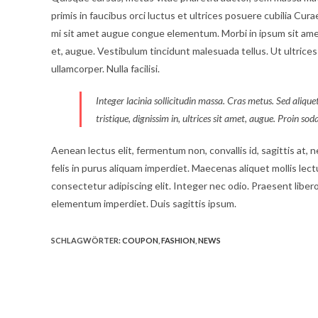
primis in faucibus orci luctus et ultrices posuere cubilia Cura
mi sit amet augue congue elementum. Morbi in ipsum sit amet p
et, augue. Vestibulum tincidunt malesuada tellus. Ut ultrices 
ullamcorper. Nulla facilisi.
Integer lacinia sollicitudin massa. Cras metus. Sed aliquet
tristique, dignissim in, ultrices sit amet, augue. Proin sod
Aenean lectus elit, fermentum non, convallis id, sagittis at, neq
felis in purus aliquam imperdiet. Maecenas aliquet mollis lec
consectetur adipiscing elit. Integer nec odio. Praesent libero
elementum imperdiet. Duis sagittis ipsum.
SCHLAGWÖRTER:
COUPON
,
FASHION
,
NEWS
Öffnet
in
einem