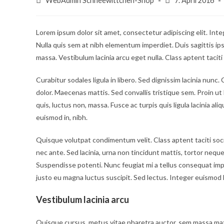
WebAdmin Schneewittchen-Shop
7. April 2016
Autor:
veröffentlicht:
Lorem ipsum dolor sit amet, consectetur adipiscing elit. Inte
Nulla quis sem at nibh elementum imperdiet. Duis sagittis i
massa. Vestibulum lacinia arcu eget nulla. Class aptent tacit
Curabitur sodales ligula in libero. Sed dignissim lacinia nun
dolor. Maecenas mattis. Sed convallis tristique sem. Proin ut li
quis, luctus non, massa. Fusce ac turpis quis ligula lacinia al
euismod in, nibh.
Quisque volutpat condimentum velit. Class aptent taciti soc
nec ante. Sed lacinia, urna non tincidunt mattis, tortor neque a
Suspendisse potenti. Nunc feugiat mi a tellus consequat imp
justo eu magna luctus suscipit. Sed lectus. Integer euismod 
Vestibulum lacinia arcu
Quisque cursus, metus vitae pharetra auctor, sem massa ma