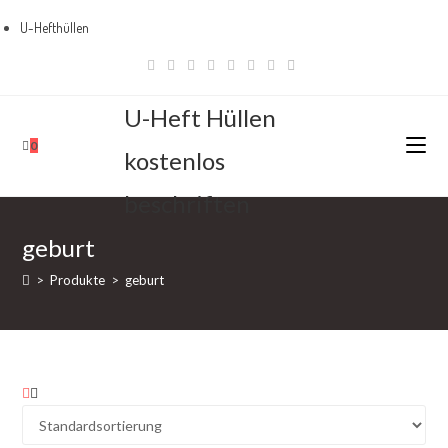
U-Hefthüllen
Zum
Bestseller
Inhalt
springen
U-Heft Hüllen
0
kostenlos
beschriften
geburt
>
Produkte
>
geburt