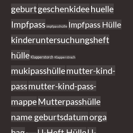
geburt
geschenkidee
huelle
Impfpass
Impfpass Hülle
impfpasshülle
kinderuntersuchungsheft
hülle
Klapperstorch
Klapperstroch
mukipasshülle
mutter-kind-
pass
mutter-kind-pass-
mappe
Mutterpasshülle
name geburtsdatum
orga
bag
U-Heft Hülle
U-