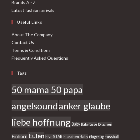
in
a
Opens
Brands A - Z
a
new
in
Opens
Latest fashion arrivals
new
tab
a
in
Useful Links
tab
new
a
tab
new
About The Company
tab
Contact Us
Terms & Conditions
Frequently Asked Questions
Tags
50 mama 50 papa
angelsound
anker glaube
liebe hoffnung
Baby
Babyfüsse
Drachen
Eulen
Einhorn
Five STAR
Flaschen Baby
Fussball
Flugzeug