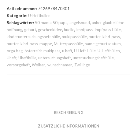
1
U-
Artikelnummer:
7426978470301
Heft
Kategorie:
U-Hefthüllen
Schlagwörter:
50 mama 50 papa
,
angelsound
,
anker glaube liebe
Hülle
hoffnung
,
geburt
,
geschenkidee
,
huelle
,
Impfpass
,
Impfpass Hülle
,
Buttons
kinderuntersuchungsheft hülle
,
mukipasshülle
,
mutter-kind-pass
,
mit
mutter-kind-pass-mappe
,
Mutterpasshülle
,
name geburtsdatum
,
Tulpen
orga bag
,
österreich mukipass
,
u heft
,
U-Heft Hülle
,
U-Hefthüllen
,
in
Uheft
,
Uhefthülle
,
untersuchungsheft
,
untersuchungshefthülle
,
grau
vorsorgeheft
,
Wolken
,
wunschnamen
,
Zwillinge
und
hellblau
mit
kleinen
Punkten
Menge
BESCHREIBUNG
ZUSÄTZLICHE INFORMATIONEN