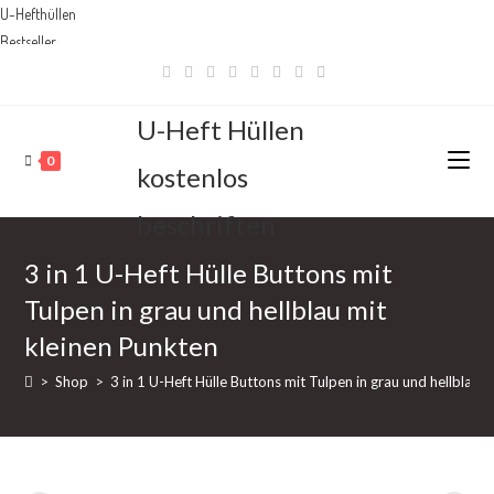
U-Hefthüllen
Bestseller
Zum
Inhalt
springen
U-Heft Hüllen
0
kostenlos
beschriften
3 in 1 U-Heft Hülle Buttons mit
Tulpen in grau und hellblau mit
kleinen Punkten
>
Shop
>
3 in 1 U-Heft Hülle Buttons mit Tulpen in grau und hellblau 