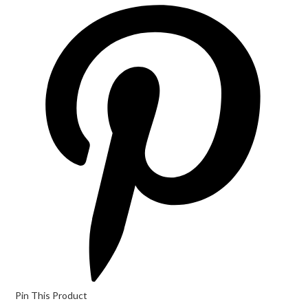
Opens
in
a
new
window
Pin This Product