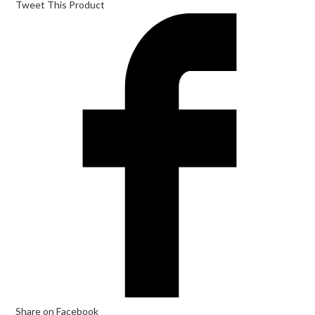
Tweet This Product
Opens
in
a
new
window
Share on Facebook