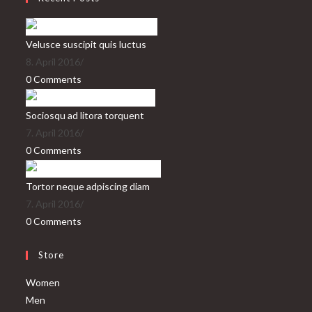
Velusce suscipit quis luctus
8. April 2016
/
0 Comments
Sociosqu ad litora torquent
7. April 2016
/
0 Comments
Tortor neque adpiscing diam
7. April 2016
/
0 Comments
Store
Opens
Women
Opens
in
Men