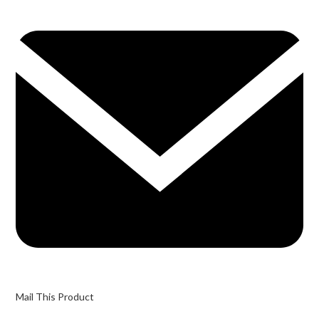
Opens
in
a
new
window
Mail This Product