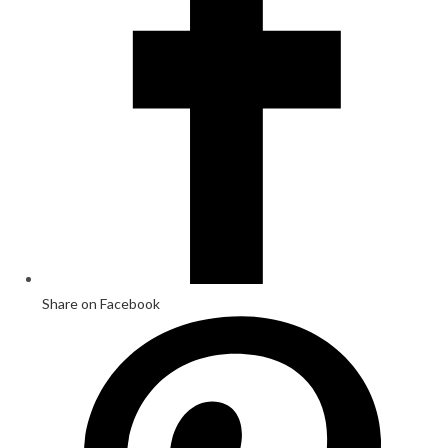
window
Share on Facebook
Opens
in
a
new
window