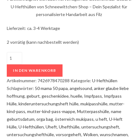
U-Hefthüllen von Schneewittchen-Shop – Dein Spezialist für
personalisierte Handarbeit aus Filz
Lieferzeit: ca. 3-4 Werktage
2 vorrätig (kann nachbestellt werden)
3
in
IN DEN WARENKORB
1
U-
Artikelnummer:
7426978470288
Kategorie:
U-Hefthüllen
Heft
Schlagwörter:
50 mama 50 papa
,
angelsound
,
anker glaube liebe
Hülle
hoffnung
,
geburt
,
geschenkidee
,
huelle
,
Impfpass
,
Impfpass
Buttons
Hülle
,
kinderuntersuchungsheft hülle
,
mukipasshülle
,
mutter-
mit
kind-pass
,
mutter-kind-pass-mappe
,
Mutterpasshülle
,
name
Tulpen
geburtsdatum
,
orga bag
,
österreich mukipass
,
u heft
,
U-Heft
in
Hülle
,
U-Hefthüllen
,
Uheft
,
Uhefthülle
,
untersuchungsheft
,
grau
untersuchungshefthülle
,
vorsorgeheft
,
Wolken
,
wunschnamen
,