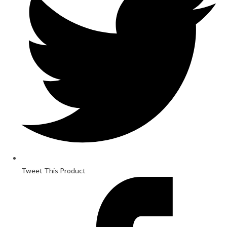
new
window
Tweet This Product
Opens
in
a
new