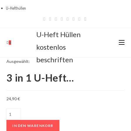
U-Hefthüllen
Zum
Bestseller
Inhalt
springen
U-Heft Hüllen
0
kostenlos
beschriften
Ausgewählt:
3 in 1 U-Heft…
24,90
€
3
in
IN DEN WARENKORB
1