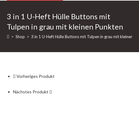
U-
Heft
3 in 1 U-Heft Hülle Buttons mit
Hülle
Tulpen in grau mit kleinen Punkten
Buttons
mit
>
Shop
>
3 in 1 U-Heft Hülle Buttons mit Tulpen in grau mit kleinen P
Tulpen
in
grau
mit
kleinen
Vorheriges Produkt
Punkten
Menge
Nächstes Produkt