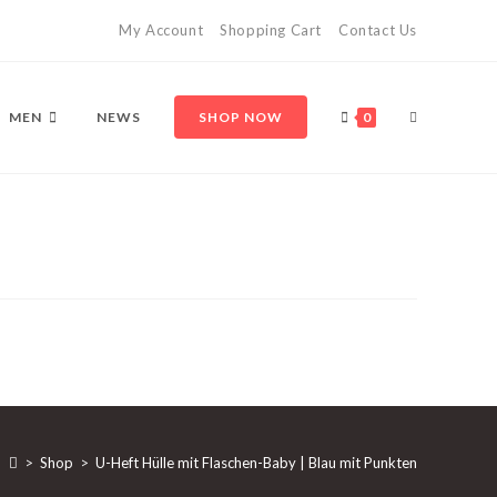
My Account
Shopping Cart
Contact Us
MEN
NEWS
SHOP NOW
0
>
Shop
>
U-Heft Hülle mit Flaschen-Baby | Blau mit Punkten