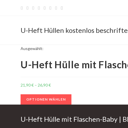
Zum
Inhalt
springen
U-Heft Hüllen kostenlos beschrift
Ausgewählt:
U-Heft Hülle mit Flasc
21,90
€
–
26,90
€
OPTIONEN WÄHLEN
U-Heft Hülle mit Flaschen-Baby | B