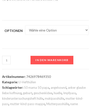
OPTIONEN
U-
IN DEN WARENKORB
Heft
Hülle
mit
Artikelnummer:
7426978469350
Flaschen-
Kategorie:
U-Hefthüllen
Schlagwörter:
50 mama 50 papa
,
angelsound
,
anker glaube
Baby
liebe hoffnung
,
geburt
,
geschenkidee
,
huelle
,
Impfpass
,
|
kinderuntersuchungsheft hülle
,
mukipasshülle
,
mutter-kind-
Blau
pass
,
mutter-kind-pass-mappe
,
Mutterpasshülle
,
name
mit