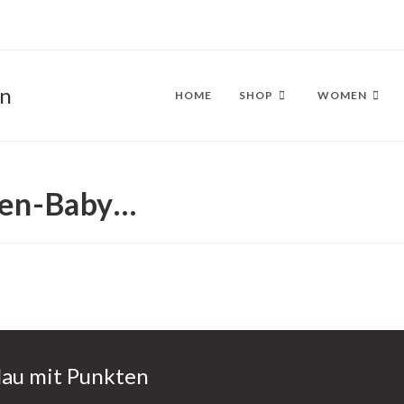
en
HOME
SHOP
WOMEN
hen-Baby…
lau mit Punkten