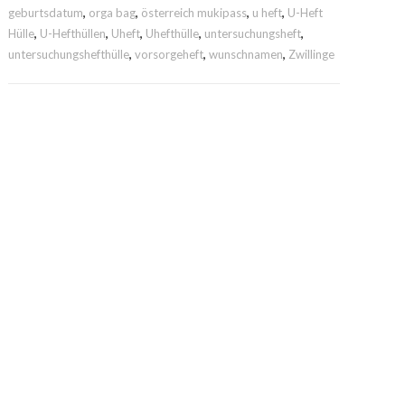
geburtsdatum
,
orga bag
,
österreich mukipass
,
u heft
,
U-Heft
Punkten
Hülle
,
U-Hefthüllen
,
Uheft
,
Uhefthülle
,
untersuchungsheft
,
Menge
untersuchungshefthülle
,
vorsorgeheft
,
wunschnamen
,
Zwillinge