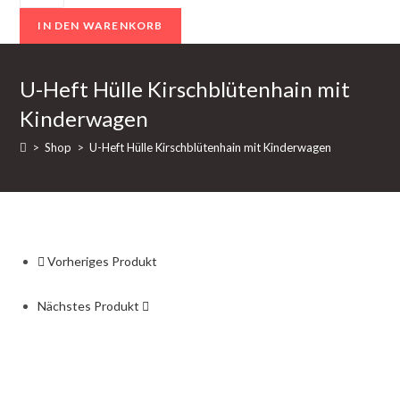
Heft
IN DEN WARENKORB
Hülle
Kirschblütenhain
mit
U-Heft Hülle Kirschblütenhain mit
Kinderwagen
Kinderwagen
Menge
>
Shop
>
U-Heft Hülle Kirschblütenhain mit Kinderwagen
Vorheriges Produkt
Nächstes Produkt