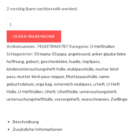
2 vorrätig (kann nachbestellt werden)
U-
Heft
IN DEN WARENKORB
Hülle
Kirschblütenhain
Artikelnummer:
7426978469787
Kategorie:
U-Hefthüllen
mit
Schlagwörter:
50 mama 50 papa
,
angelsound
,
anker glaube liebe
Kinderwagen
hoffnung
,
geburt
,
geschenkidee
,
huelle
,
Impfpass
,
Menge
kinderuntersuchungsheft hülle
,
mukipasshülle
,
mutter-kind-
pass
,
mutter-kind-pass-mappe
,
Mutterpasshülle
,
name
geburtsdatum
,
orga bag
,
österreich mukipass
,
u heft
,
U-Heft
Hülle
,
U-Hefthüllen
,
Uheft
,
Uhefthülle
,
untersuchungsheft
,
untersuchungshefthülle
,
vorsorgeheft
,
wunschnamen
,
Zwillinge
Beschreibung
Zusätzliche Informationen