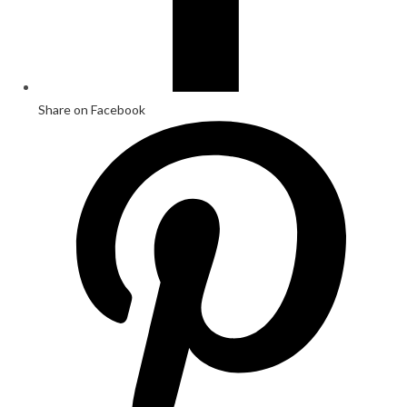
Share on Facebook
Opens
in
a
new
window