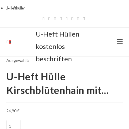
U-Hefthüllen
Zum
Bestseller
Inhalt
springen
U-Heft Hüllen
0
kostenlos
beschriften
Ausgewählt:
U-Heft Hülle
Kirschblütenhain mit…
24,90
€
U-