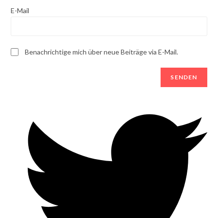
E-Mail
Benachrichtige mich über neue Beiträge via E-Mail.
Opens
in
a
new
window