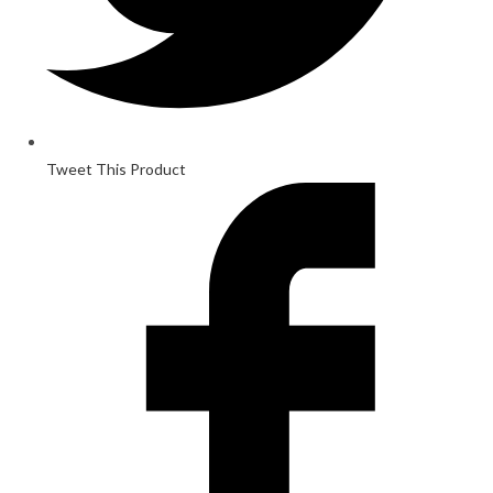
Tweet This Product
Opens
in
a
new
window