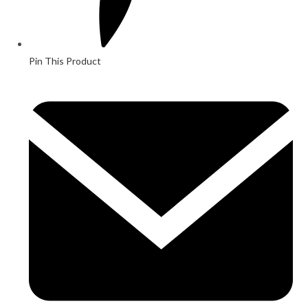
Pin This Product
Opens
in
a
new
window