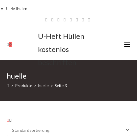
U-Hefthüllen
Zum
Bestseller
Inhalt
springen
U-Heft Hüllen
0
kostenlos
beschriften
huelle
>
Produkte
>
huelle
>
Seite 3